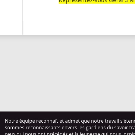
Notre équipe reconnaît et admet que notre travail s’éten
sommes reconnaissants envers les gardiens du savoir trad
ceux qui nous ont précédés et la jeunesse qui nous insp