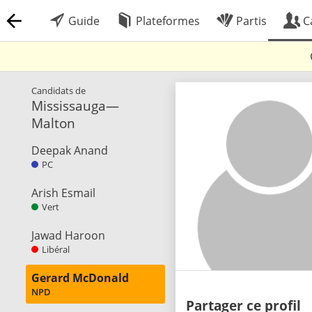
Guide
Plateformes
Partis
C
Candidats de
Mississauga—
Malton
Deepak Anand
PC
Arish Esmail
Vert
Jawad Haroon
Libéral
Gerard McDonald
NPD
Partager ce profil