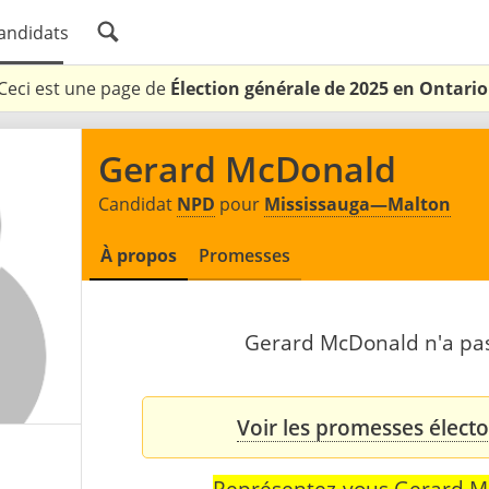
andidats
Ceci est une page de
Élection générale de 2025 en Ontario
Gerard McDonald
Candidat
NPD
pour
Mississauga—Malton
À propos
Promesses
Gerard McDonald n'a pas 
Voir les promesses élect
Représentez-vous Gerard 