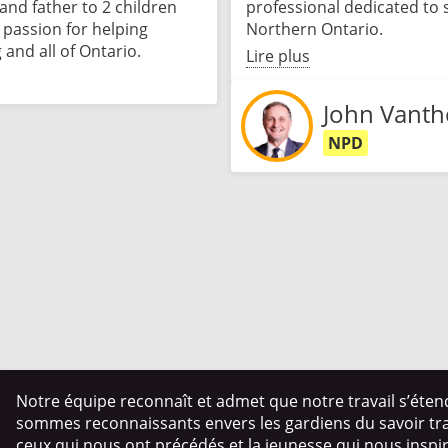
nd father to 2 children
professional dedicated to
a passion for helping
Northern Ontario.
 and all of Ontario.
Lire plus
John Vanth
NPD
Notre équipe reconnaît et admet que notre travail s’éten
sommes reconnaissants envers les gardiens du savoir trad
ceux qui nous ont précédés et la jeunesse qui nous insp