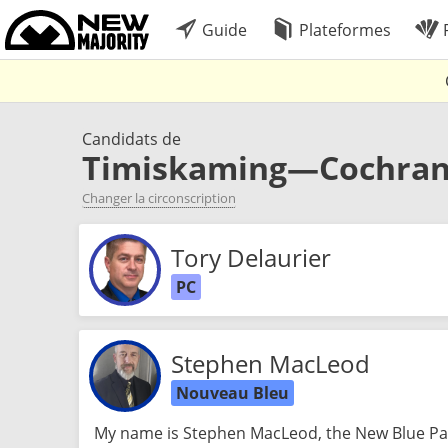
Guide
Plateformes
P
Candidats de
Timiskaming—Cochra
Changer la circonscription
Tory Delaurier
PC
Stephen MacLeod
Nouveau Bleu
My name is Stephen MacLeod, the New Blue Par