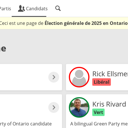
artis
Candidats
Ceci est une page de
Élection générale de 2025 en Ontario
ne
Rick Ellsme
Libéral
Kris Rivard
Vert
ty of Ontario candidate
A bilingual Green Party m