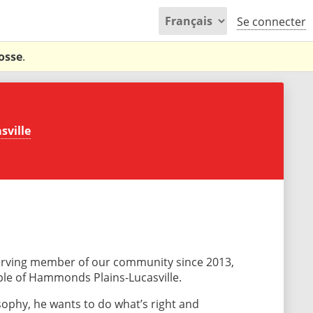
Se connecter
osse
.
ville
erving member of our community since 2013,
ple of Hammonds Plains-Lucasville.
osophy, he wants to do what’s right and