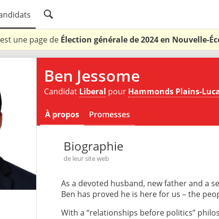
andidats
 est une page de
Élection générale de 2024 en Nouvelle-Éc
Ben Jessome
Candidat
Liberal
pour
Hammonds Plains-Lucas
À propos
Promesses
Biographie
de leur site web
As a devoted husband, new father and a s
Ben has proved he is here for us – the peo
With a “relationships before politics” phil