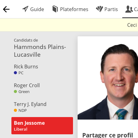
Guide
Plateformes
Partis
C
Ceci
Candidats de
Hammonds Plains-
Lucasville
Rick Burns
PC
Roger Croll
Green
Terry J. Eyland
NDP
Ben Jessome
Liberal
Partager ce profil